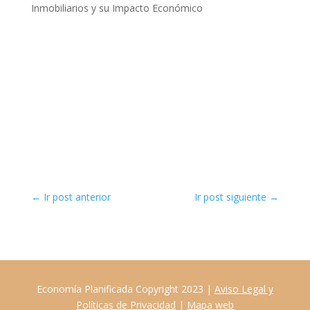
Inmobiliarios y su Impacto Económico
←
Ir post anterior
Ir post siguiente
→
Economía Planificada Copyright 2023 |
Aviso Legal y
Políticas de Privacidad
|
Mapa web