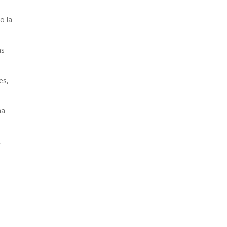
o la
as
es,
ma
,