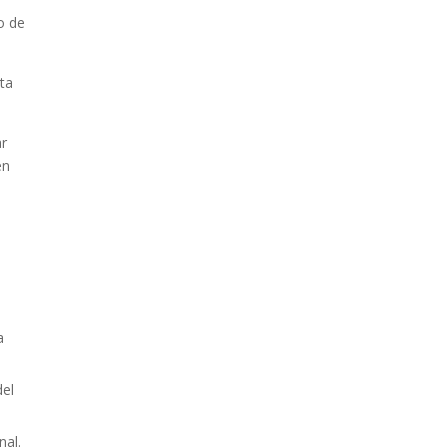
o de
sta
ar
en
a
del
nal.