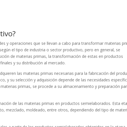
tivo?
ades y operaciones que se llevan a cabo para transformar materias pr
según el tipo de industria o sector productivo, pero en general, se
sición de materias primas, la transformación de estas en productos
finales y su distribución al mercado.
dquieren las materias primas necesarias para la fabricación del prod
tico, y su selección y adquisición depende de las necesidades específi
s materias primas, se procede a su almacenamiento y preparación par
rmación de las materias primas en productos semielaborados. Esta et
nto, mezclado, moldeado, entre otros, dependiendo del tipo de mater
inales a partir de los productos semielaborados obtenidos en la etapa