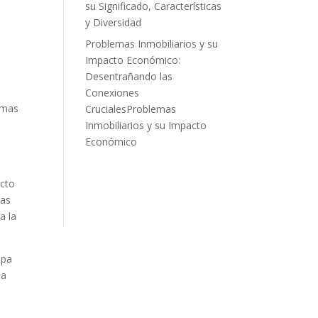
su Significado, Características
y Diversidad
Problemas Inmobiliarios y su
Impacto Económico:
Desentrañando las
Conexiones
imas
CrucialesProblemas
Inmobiliarios y su Impacto
Económico
ucto
cas
a la
apa
ia