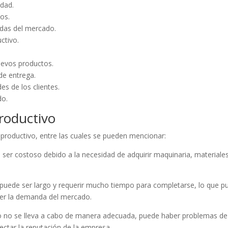
idad.
ios.
ndas del mercado.
ctivo.
uevos productos.
de entrega.
es de los clientes.
do.
roductivo
 productivo, entre las cuales se pueden mencionar:
 ser costoso debido a la necesidad de adquirir maquinaria, materiale
 puede ser largo y requerir mucho tiempo para completarse, lo que p
acer la demanda del mercado.
ivo no se lleva a cabo de manera adecuada, puede haber problemas de
fectar la reputación de la empresa.