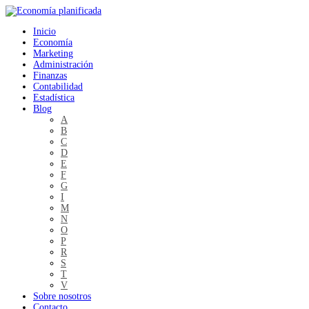
Inicio
Economía
Marketing
Administración
Finanzas
Contabilidad
Estadística
Blog
A
B
C
D
E
F
G
I
M
N
O
P
R
S
T
V
Sobre nosotros
Contacto