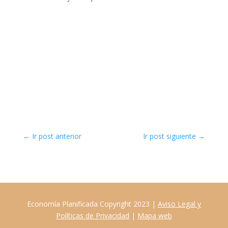
←
Ir post anterior
Ir post siguiente
→
Economía Planificada Copyright 2023 |
Aviso Legal y
Políticas de Privacidad
|
Mapa web