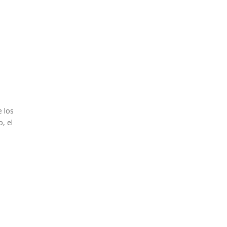
e los
, el