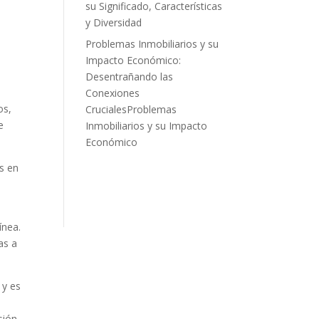
su Significado, Características
y Diversidad
Problemas Inmobiliarios y su
Impacto Económico:
Desentrañando las
Conexiones
os,
CrucialesProblemas
e
Inmobiliarios y su Impacto
Económico
es en
ínea.
as a
 y es
sión