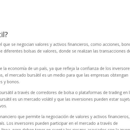
il?
 el que se negocian valores y activos financieros, como acciones, bon
diferentes bolsas de valores, donde se realizan las transacciones d
e la economía de un país, ya que refleja la confianza de los inversor
más, el mercado bursátil es un medio para que las empresas obtengan
es y bonos.
ursátil a través de corredores de bolsa o plataformas de trading en l
rsátil es un mercado volátil y que las inversiones pueden estar sujet
vos.
nanciero que permite la negociación de valores y activos financieros,
ís. Los inversores pueden participar en el mercado a través de
 línea, pero deben tener en cuenta los riesgos asociados con la inver