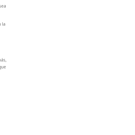
esea
 la
e
más,
 que