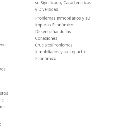
su Significado, Características
y Diversidad
Problemas Inmobiliarios y su
Impacto Económico:
Desentrañando las
Conexiones
ener
CrucialesProblemas
Inmobiliarios y su Impacto
Económico
nes.
Estos
ble
ada
o
a