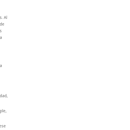
. Al
 de
s
ca
na
edad,
ple,
 ese