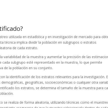
ificado?
streo utilizada en estadística y en investigación de mercado para obt
a técnica implica dividir la población en subgrupos o estratos
eatoria de cada estrato.
 la variabilidad de la muestra y aumentar la precisión de las estimacio
que cada subgrupo esté representado en la muestra, lo que permite
a de la población en su conjunto.
n la identificación de los estratos relevantes para la investigación. 
as demográficas, geográficas, socioeconómicas o cualquier otra varia
dentificado los estratos, se determina el tamaño de la muestra para c
oblación.
to se realiza de forma aleatoria, utilizando técnicas como el muestre
 importante asegurarse de que la muestra seleccionada dentro de cad