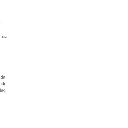
s
r una
ada
ando
dad.