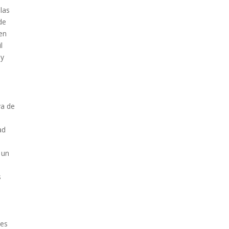
las
de
en
l
 y
va de
ad
 un
s
tes