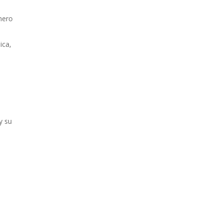
mero
ica,
y su