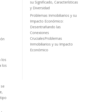
su Significado, Características
y Diversidad
Problemas Inmobiliarios y su
Impacto Económico:
Desentrañando las
Conexiones
CrucialesProblemas
ión
Inmobiliarios y su Impacto
Económico
 los
a los
 se
e,
 tipo