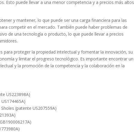
os. Esto puede llevar a una menor competencia y a precios más alto
tener y mantener, lo que puede ser una carga financiera para las
 para competir en el mercado. También puede haber problemas de
sivo de una tecnología o producto, lo que puede llevar a precios
umidores.
es para proteger la propiedad intelectual y fomentar la innovación, su
onomía y limitar el progreso tecnológico. Es importante encontrar un
telectual y la promoción de la competencia y la colaboración en la
ente US223898A)
te US174465A)
m Sholes (patente US207559A)
821393A)
te GB190006217A)
S1773980A)