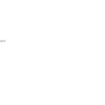
s
 uso