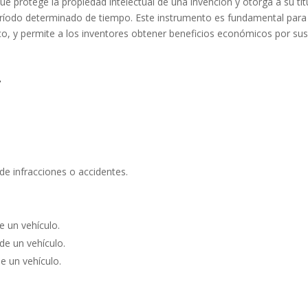
 protege la propiedad intelectual de una invención y otorga a su tit
período determinado de tiempo. Este instrumento es fundamental para
ico, y permite a los inventores obtener beneficios económicos por su
.
 de infracciones o accidentes.
de un vehículo.
 de un vehículo.
de un vehículo.