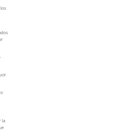
 los
e
rados
ir
o
ucir
so
 la
ue