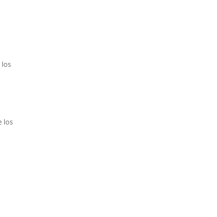
 los
e los