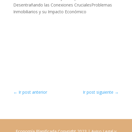
Desentrañando las Conexiones CrucialesProblemas
Inmobiliarios y su Impacto Económico
←
Ir post anterior
Ir post siguiente
→
Economía Planificada Copyright 2023 |
Aviso Legal y